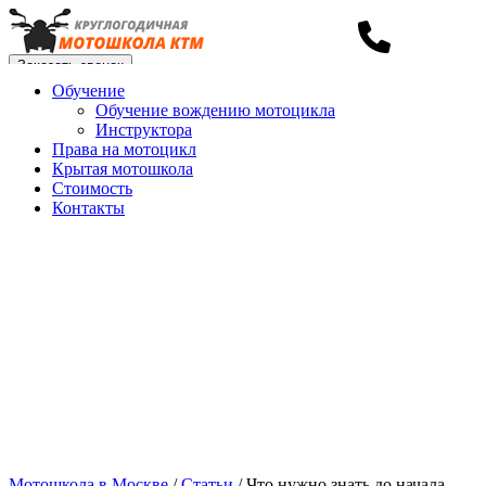
Заказать звонок
Обучение
Что нужно знать до начала обучения
Обучение вождению мотоцикла
вождению мотоцикла
Инструктора
Права на мотоцикл
Крытая мотошкола
Стоимость
Контакты
Мотошкола в Москве
/
Статьи
/
Что нужно знать до начала