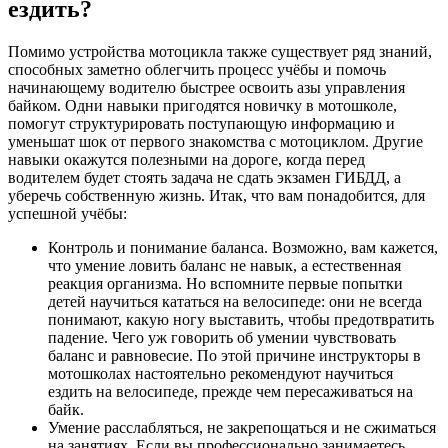
ездить?
Помимо устройства мотоцикла также существует ряд знаний,
способных заметно облегчить процесс учёбы и помочь
начинающему водителю быстрее освоить азы управления
байком. Одни навыки пригодятся новичку в мотошколе,
помогут структурировать поступающую информацию и
уменьшат шок от первого знакомства с мотоциклом. Другие
навыки окажутся полезными на дороге, когда перед
водителем будет стоять задача не сдать экзамен ГИБДД, а
уберечь собственную жизнь. Итак, что вам понадобится, для
успешной учёбы:
Контроль и понимание баланса. Возможно, вам кажется,
что умение ловить баланс не навык, а естественная
реакция организма. Но вспомните первые попытки
детей научиться кататься на велосипеде: они не всегда
понимают, какую ногу выставить, чтобы предотвратить
падение. Чего уж говорить об умении чувствовать
баланс и равновесие. По этой причине инструкторы в
мотошколах настоятельно рекомендуют научиться
ездить на велосипеде, прежде чем пересаживаться на
байк.
Умение расслабляться, не закрепощаться и не сжиматься
на занятиях. Если вы профессионально занимаетесь