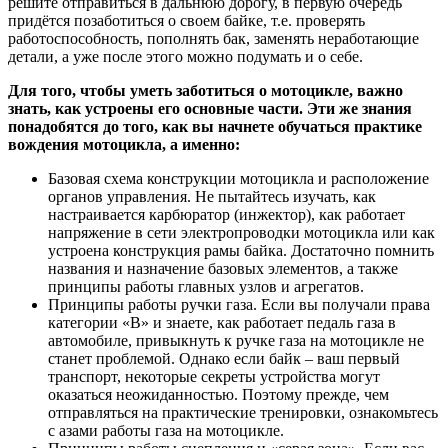
решите отправиться в дальнюю дорогу, в первую очередь
придётся позаботиться о своем байке, т.е. проверять
работоспособность, пополнять бак, заменять неработающие
детали, а уже после этого можно подумать и о себе.
Для того, чтобы уметь заботиться о мотоцикле, важно
знать, как устроены его основные части. Эти же знания
понадобятся до того, как вы начнете обучаться практике
вождения мотоцикла, а именно:
Базовая схема конструкции мотоцикла и расположение
органов управления. Не пытайтесь изучать, как
настраивается карбюратор (инжектор), как работает
напряжение в сети электропроводки мотоцикла или как
устроена конструкция рамы байка. Достаточно помнить
названия и назначение базовых элементов, а также
принципы работы главных узлов и агрегатов.
Принципы работы ручки газа. Если вы получали права
категории «B» и знаете, как работает педаль газа в
автомобиле, привыкнуть к ручке газа на мотоцикле не
станет проблемой. Однако если байк – ваш первый
транспорт, некоторые секреты устройства могут
оказаться неожиданностью. Поэтому прежде, чем
отправляться на практические тренировки, ознакомьтесь
с азами работы газа на мотоцикле.