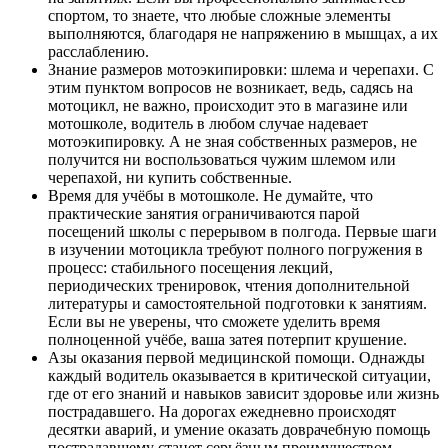
спортом, то знаете, что любые сложные элементы
выполняются, благодаря не напряжению в мышцах, а их
расслаблению.
Знание размеров мотоэкипировки: шлема и черепахи. С
этим пунктом вопросов не возникает, ведь, садясь на
мотоцикл, не важно, происходит это в магазине или
мотошколе, водитель в любом случае надевает
мотоэкипировку. А не зная собственных размеров, не
получится ни воспользоваться чужим шлемом или
черепахой, ни купить собственные.
Время для учёбы в мотошколе. Не думайте, что
практические занятия ограничиваются парой
посещений школы с перерывом в полгода. Первые шаги
в изучении мотоцикла требуют полного погружения в
процесс: стабильного посещения лекций,
периодических тренировок, чтения дополнительной
литературы и самостоятельной подготовки к занятиям.
Если вы не уверены, что сможете уделить время
полноценной учёбе, ваша затея потерпит крушение.
Азы оказания первой медицинской помощи. Однажды
каждый водитель оказывается в критической ситуации,
где от его знаний и навыков зависит здоровье или жизнь
пострадавшего. На дорогах ежедневно происходят
десятки аварий, и умение оказать доврачебную помощь
пострадавшему станет серьёзным преимуществом.