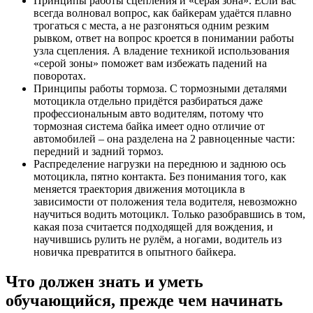
Принципы работы сцепления и «серая зона». Если вас
всегда волновал вопрос, как байкерам удаётся плавно
трогаться с места, а не разгоняться одним резким
рывком, ответ на вопрос кроется в понимании работы
узла сцепления. А владение техникой использования
«серой зоны» поможет вам избежать падений на
поворотах.
Принципы работы тормоза. С тормозными деталями
мотоцикла отдельно придётся разбираться даже
профессиональным авто водителям, потому что
тормозная система байка имеет одно отличие от
автомобилей – она разделена на 2 равноценные части:
передний и задний тормоз.
Распределение нагрузки на переднюю и заднюю ось
мотоцикла, пятно контакта. Без понимания того, как
меняется траектория движения мотоцикла в
зависимости от положения тела водителя, невозможно
научиться водить мотоцикл. Только разобравшись в том,
какая поза считается подходящей для вождения, и
научившись рулить не рулём, а ногами, водитель из
новичка превратится в опытного байкера.
Что должен знать и уметь
обучающийся, прежде чем начинать