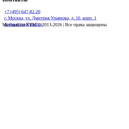
+7 (495) 647-82-20
г. Москва, ул. Дмитрия Ульянова, д. 16, корп. 1
dasha-drive@mail.ru
Мотошкола КТМ © 2013-2026 | Все права защищены