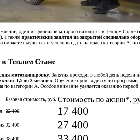
дение, один из филиалов которого находится в Теплом Стане 
, а также
практические занятия на закрытой специально обо
о сможете выучиться и успешно сдать на права категории А, но 
 в Теплом Стане
чения мотоэкипировку
. Занятия проходят в любой день недели по
л: от 1,5 до 2 месяцев
. Обучение производится по программе
ля по категории А. Особое внимание уделяется оказанию перво
Стоимость по акции*, р
Базовая стоимость, руб.
17 400
я
22 400
27 400
ия
32 400
33 400
ия
38 400